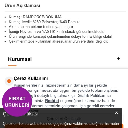
Ürün Açıklaması
Kumaş: RAMPORCE/DOKUMA
Kumaş İçerik: %60 Polyester, %40 Pamuk
Akma solma çekme testleri yapılmıştır.
İçeriği Nevresim ve YASTIK kılıfı olarak gönderilmektedir.
Ürün renginde konsept çekimlerinden dolayı ton farklılığı olabilir.
Çekimlerimizde kullanılan aksesuarlar ürünlere dahil değildir.
Kurumsal
Kategorilerimiz
Çerez Kullanımı
Hızlı Erişim
Kişisel verileriniz, hizmetlerimizin daha iyi bir şekilde
sunulması için mevzuata uygun bir şekilde toplanıp işlenir.
Konuyla ilgili detaylı bilgi almak için Gizlilik Politikamızı
FIRSAT
Sosyal
inceleyebilirsiniz.
Reddet
seçeneğine tıklamanız halinde
ÜRÜNLERİ
yalnızca internet sitemizin çalışması için gerekli çerezler
Adres & İletişim
kullanılacaktır.
X
Çerez Politikası
Çerezleri Özelleştir
Çerezler, Tofisa web sitesinde geçirdiğiniz vaktin ve aldığınız hizmetin
0
0