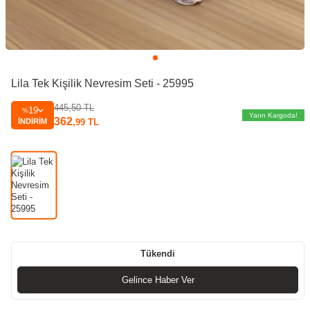
Lila Tek Kişilik Nevresim Seti - 25995
445,50
TL
19
%
Yarın Kargoda!
362
İNDIRIM
,99
TL
Tükendi
Gelince Haber Ver