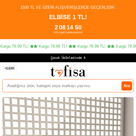
1500 TL VE ÜZERI ALIŞVERIŞLERDE GEÇERLIDIR.
ELBİSE 1 TL!
2
08
14
50
GÜN
SAAT
DAKIKA
SANIYE
argo 79,99 TL!
Kargo 79,99 TL!
Kargo 79,99 TL!
Kargo 79,99 
Çocuk Ürünlerinde 4 A
GERI
Ara