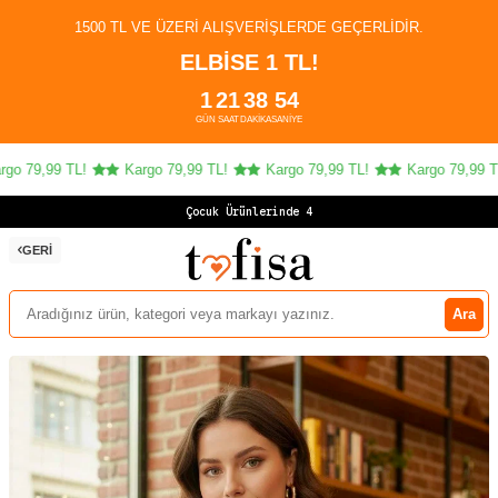
1500 TL VE ÜZERI ALIŞVERIŞLERDE GEÇERLIDIR.
ELBİSE 1 TL!
1
21
38
53
GÜN
SAAT
DAKIKA
SANIYE
o 79,99 TL!
Kargo 79,99 TL!
Kargo 79,99 TL!
Kargo 79,99 TL!
Çocuk Ürünlerinde 4 AL
GERI
Ara