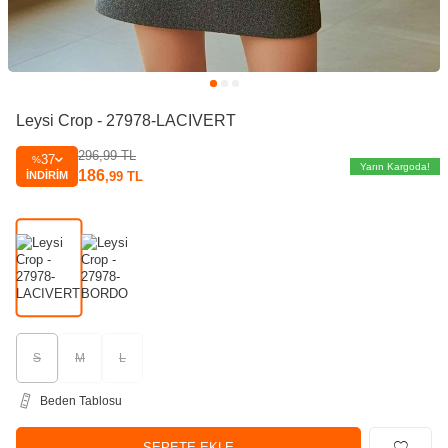
Leysi Crop - 27978-LACIVERT
296,99
TL
37
%
Yarın Kargoda!
186
İNDIRIM
,99
TL
S
M
L
Beden Tablosu
SEPETE EKLE