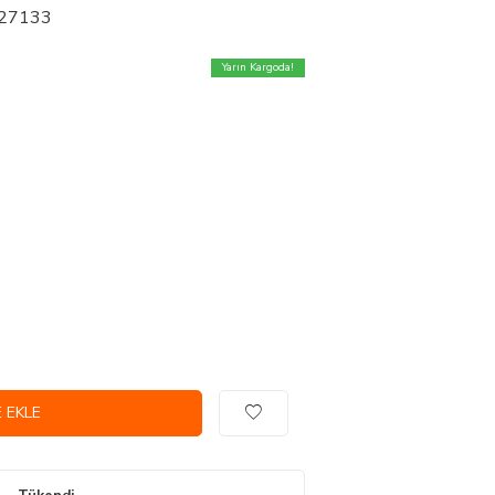
 27133
Yarın Kargoda!
 EKLE