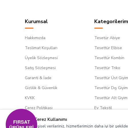
Kurumsal
Kategorilerim
Hakkımızda
Tesetür Abiye
Teslimat Koşulları
Tesettür Elbise
Üyelik Sözleşmesi
Tesettür Kombin
Satış Sözleşmesi
Tesettür Triko
Garanti & İade
Tesettür Üst Giyi
Gizlilik & Güvenlik
Tesettür Dış Giyim
KVKK
Tesettür Alt Giyim
Çerez Politikası
Ev Tekstil
Çerez Kullanımı
FIRSAT
Kişisel verileriniz, hizmetlerimizin daha iyi bir şekil
ÜRÜNLERİ