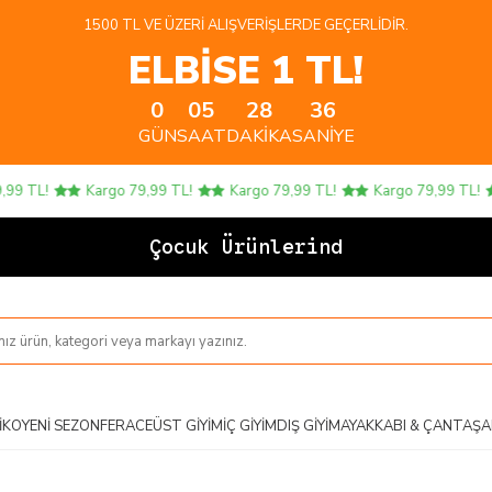
1500 TL VE ÜZERI ALIŞVERIŞLERDE GEÇERLIDIR.
ELBİSE 1 TL!
0
05
28
35
GÜN
SAAT
DAKIKA
SANIYE
 TL!
Kargo 79,99 TL!
Kargo 79,99 TL!
Kargo 79,99 TL!
Çocuk Ürünlerinde 4
IKO
YENI SEZON
FERACE
ÜST GIYIM
İÇ GIYIM
DIŞ GIYIM
AYAKKABI & ÇANTA
ŞA