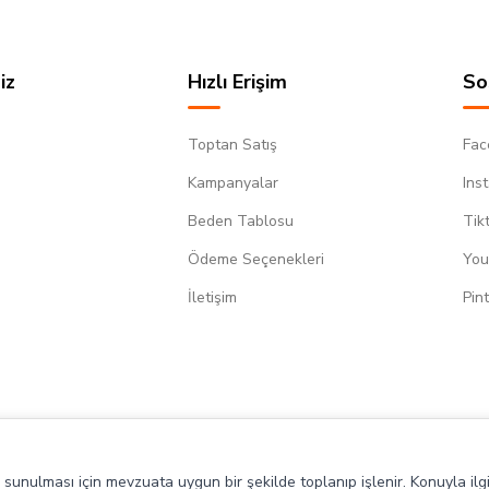
iz
Hızlı Erişim
So
Toptan Satış
Fac
Kampanyalar
Ins
Beden Tablosu
Tik
Ödeme Seçenekleri
You
m
İletişim
Pin
de sunulması için mevzuata uygun bir şekilde toplanıp işlenir. Konuyla ilgi