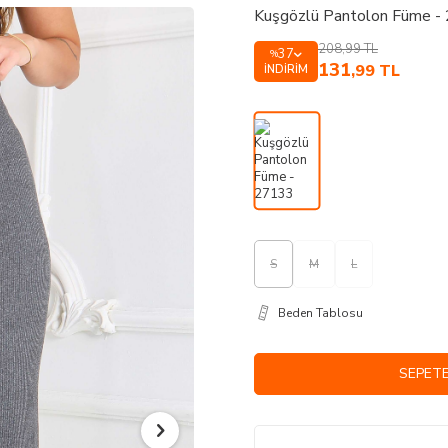
Kuşgözlü Pantolon Füme -
208,99
TL
37
%
131
,99
TL
İNDIRIM
S
M
L
Beden Tablosu
SEPETE