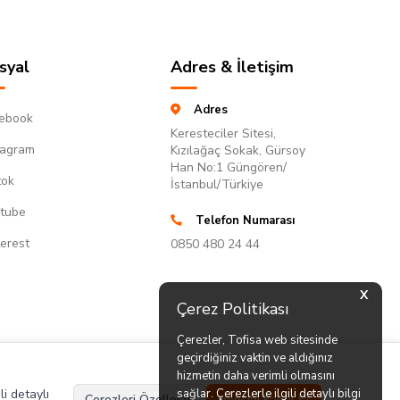
syal
Adres & İletişim
Adres
ebook
Keresteciler Sitesi,
tagram
Kızılağaç Sokak, Gürsoy
Han No:1 Güngören/
tok
İstanbul/Türkiye
tube
Telefon Numarası
terest
0850 480 24 44
X
Çerez Politikası
Çerezler, Tofisa web sitesinde
geçirdiğiniz vaktin ve aldığınız
hizmetin daha verimli olmasını
li detaylı
sağlar. Çerezlerle ilgili detaylı bilgi
Çerezleri Özelleştir
Hepsini Kabul Et