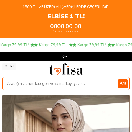
1500 TL VE ÜZERI ALIŞVERIŞLERDE GEÇERLIDIR.
ELBİSE 1 TL!
00
00
00
00
GÜN
SAAT
DAKIKA
SANIYE
rgo 79,99 TL!
Kargo 79,99 TL!
Kargo 79,99 TL!
Kargo 79,9
Çocuk Ü
GERI
Ara