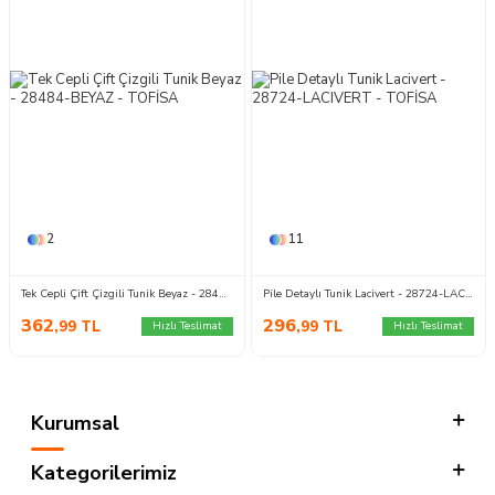
2
11
Tek Cepli Çift Çizgili Tunik Beyaz - 28484-BEYAZ
Pile Detaylı Tunik Lacivert - 28724-LACIVERT
362
296
,99
TL
,99
TL
Hızlı Teslimat
Hızlı Teslimat
Kurumsal
Kategorilerimiz