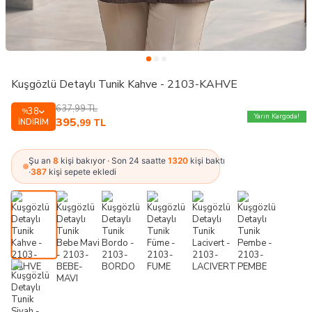
Kuşgözlü Detaylı Tunik Kahve - 2103-KAHVE
637,99
TL
38
%
Yarın Kargoda!
395
İNDIRIM
,99
TL
Şu an
8
kişi bakıyor · Son 24 saatte
1320
kişi baktı
·
387
kişi sepete ekledi