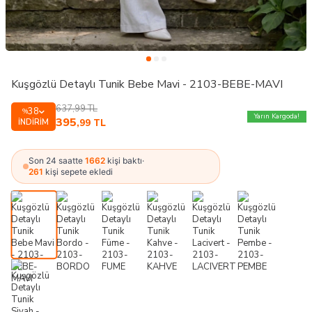
Kuşgözlü Detaylı Tunik Bebe Mavi - 2103-BEBE-MAVI
637,99
TL
38
%
Yarın Kargoda!
395
İNDIRIM
,99
TL
Son 24 saatte
1662
kişi baktı
·
261
kişi sepete ekledi