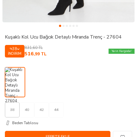
Kuşaklı Kol Ucu Bağcık Detaylı Miranda Trenç - 27604
831,60
TL
38
%
Yarın Kargoda!
516
İNDIRIM
,99
TL
38
40
42
44
Beden Tablosu