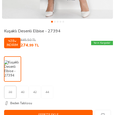
Kuşaklı Desenli Elbise - 27394
445,50
TL
38
%
Yarın Kargoda!
274
İNDIRIM
,99
TL
38
40
42
44
Beden Tablosu