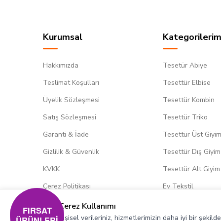
Kurumsal
Kategorilerim
Hakkımızda
Tesetür Abiye
Teslimat Koşulları
Tesettür Elbise
Üyelik Sözleşmesi
Tesettür Kombin
Satış Sözleşmesi
Tesettür Triko
Garanti & İade
Tesettür Üst Giyi
Gizlilik & Güvenlik
Tesettür Dış Giyim
KVKK
Tesettür Alt Giyim
Çerez Politikası
Ev Tekstil
Çerez Kullanımı
FIRSAT
Kişisel verileriniz, hizmetlerimizin daha iyi bir şekil
ÜRÜNLERİ