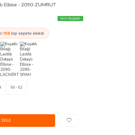
taylı Elbise - 2090-ZUMRUT
Yarın Kargoda!
tı
·
108
kişi sepete ekledi
8
50 - 52
 EKLE