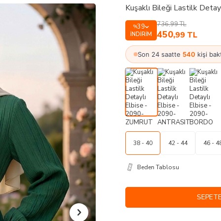
Kuşaklı Bileği Lastilk De
736,99
TL
39
%
450
,99
TL
İNDIRIM
Son 24 saatte
540
kişi bak
38 - 40
42 - 44
46 - 4
Beden Tablosu
SEPETE