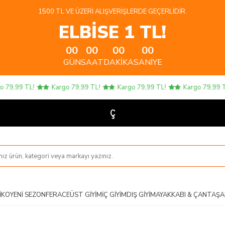
1500 TL VE ÜZERI ALIŞVERIŞLERDE GEÇERLIDIR.
ELBİSE 1 TL!
00
00
00
00
GÜN
SAAT
DAKIKA
SANIYE
,99 TL!
Kargo 79,99 TL!
Kargo 79,99 TL!
Kargo 79,99 TL!
Çocuk Ü
IKO
YENI SEZON
FERACE
ÜST GIYIM
İÇ GIYIM
DIŞ GIYIM
AYAKKABI & ÇANTA
ŞA