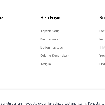
iz
Hızlı Erişim
So
Toptan Satış
Fac
Kampanyalar
Ins
Beden Tablosu
Tik
Ödeme Seçenekleri
You
m
İletişim
Pin
de sunulması için mevzuata uygun bir şekilde toplanıp işlenir. Konuyla ilgi