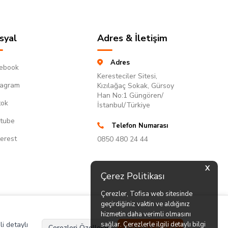
syal
Adres & İletişim
Adres
ebook
Keresteciler Sitesi,
tagram
Kızılağaç Sokak, Gürsoy
Han No:1 Güngören/
tok
İstanbul/Türkiye
tube
Telefon Numarası
terest
0850 480 24 44
X
Çerez Politikası
Çerezler, Tofisa web sitesinde
geçirdiğiniz vaktin ve aldığınız
hizmetin daha verimli olmasını
li detaylı
sağlar. Çerezlerle ilgili detaylı bilgi
Çerezleri Özelleştir
Hepsini Kabul Et