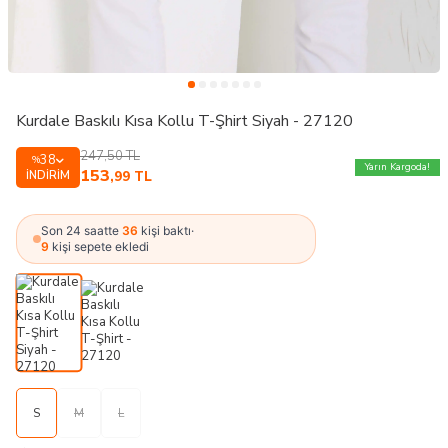
Kurdale Baskılı Kısa Kollu T-Şhirt Siyah - 27120
247,50
TL
38
%
Yarın Kargoda!
153
İNDIRIM
,99
TL
Son 24 saatte
36
kişi baktı
·
9
kişi sepete ekledi
S
M
L