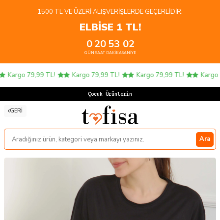
1500 TL VE ÜZERI ALIŞVERIŞLERDE GEÇERLIDIR.
ELBİSE 1 TL!
0
20
53
02
GÜN
SAAT
DAKIKA
SANIYE
Kargo 79,99 TL!
Kargo 79,99 TL!
Kargo 79,99 TL!
Kargo 79
Çocuk Ürünlerinde
GERI
Ara