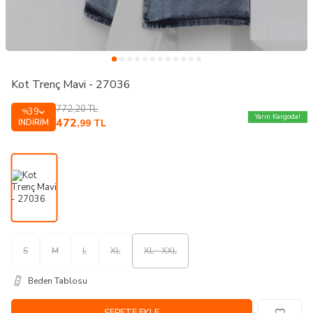
Kot Trenç Mavi - 27036
772,20
TL
39
%
Yarın Kargoda!
472
İNDIRIM
,99
TL
S
M
L
XL
XL - XXL
Beden Tablosu