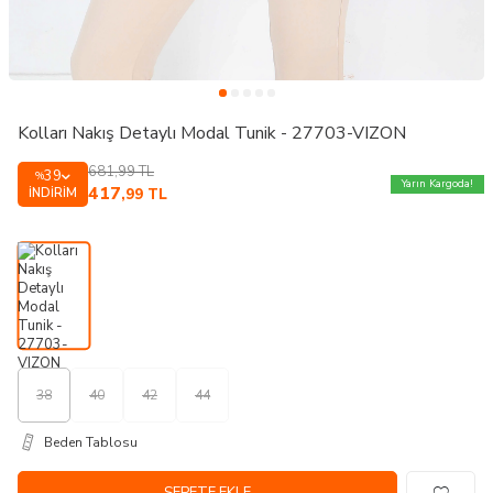
Kolları Nakış Detaylı Modal Tunik - 27703-VIZON
681,99
TL
39
%
Yarın Kargoda!
417
İNDIRIM
,99
TL
38
40
42
44
Beden Tablosu