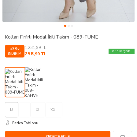
Kolları Fırfırlı Modal İkili Takım - 089-FUME
1.231,99
TL
38
%
Yarın Kargoda!
758
İNDIRIM
,99
TL
M
L
XL
XXL
Beden Tablosu