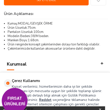
SEPETE EKLE
Ürün Açıklaması
Kumaş:MODAL/GEVŞEK ÖRME
Ürün Uzunluk:75cm.
Pantalon Uzunluk:100cm.
Modelin Bedeni:38/M beden.
Manken Boyu:1.68cm.
Ürün renginde konsept çekimlerinden dolayı ton farklılığı olabilir.
Çekimlerimizde kullanılan aksesuarlar ürünlere dahil değildir.
Kurumsal
Kategorilerimiz
Çerez Kullanımı
Hızlı Erişim
Kişisel verileriniz, hizmetlerimizin daha iyi bir şekilde
sunulması için mevzuata uygun bir şekilde toplanıp işlenir.
Konuyla ilgili detaylı bilgi almak için Gizlilik Politikamızı
Sosyal
FIRSAT
inceleyebilirsiniz.
Reddet
seçeneğine tıklamanız halinde
ÜRÜNLERİ
yalnızca internet sitemizin çalışması için gerekli çerezler
Adres & İletişim
kullanılacaktır.
X