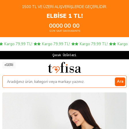
1500 TL VE ÜZERI ALIŞVERIŞLERDE GEÇERLIDIR.
ELBİSE 1 TL!
00
00
00
00
GÜN
SAAT
DAKIKA
SANIYE
Kargo 79,99 TL!
Kargo 79,99 TL!
Kargo 79,99 TL!
Kargo 79
Çocuk Ürünlerind
GERI
Ara