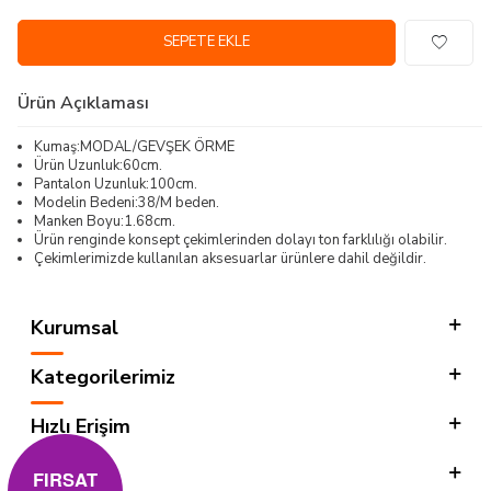
SEPETE EKLE
Ürün Açıklaması
Kumaş:MODAL/GEVŞEK ÖRME
Ürün Uzunluk:60cm.
Pantalon Uzunluk:100cm.
Modelin Bedeni:38/M beden.
Manken Boyu:1.68cm.
Ürün renginde konsept çekimlerinden dolayı ton farklılığı olabilir.
Çekimlerimizde kullanılan aksesuarlar ürünlere dahil değildir.
Kurumsal
Kategorilerimiz
Hızlı Erişim
Sosyal
FIRSAT