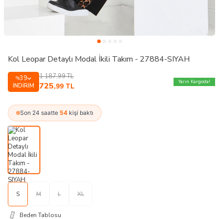
Kol Leopar Detaylı Modal İkili Takım - 27884-SIYAH
1.187,99
TL
39
%
Yarın Kargoda!
725
İNDIRIM
,99
TL
Son 24 saatte
54
kişi baktı
S
M
L
XL
Beden Tablosu