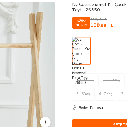
Kız Çocuk Zumrut Kız Çocu
Tayt - 26850
148,50
TL
26
%
109
,99
TL
İNDIRIM
10 - 11 Yaş
11 - 12 Yaş
5 - 6 Yaş
6 - 7 Yaş
7 -
Beden Tablosu
SEPETE