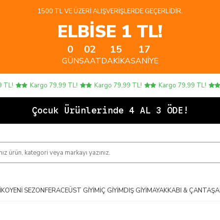
1500 TL VE ÜZERI ALIŞVERIŞLERDE GEÇERLIDIR.
ELBİSE 1 TL!
0
02
15
16
GÜN
SAAT
DAKIKA
SANIYE
!
Kargo 79,99 TL!
Kargo 79,99 TL!
Kargo 79,99 TL!
Ka
Çocuk Ürünlerinde 4 AL 3 ÖDE!
IKO
YENI SEZON
FERACE
ÜST GIYIM
İÇ GIYIM
DIŞ GIYIM
AYAKKABI & ÇANTA
ŞA