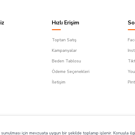
iz
Hızlı Erişim
So
Toptan Satış
Fac
Kampanyalar
Ins
Beden Tablosu
Tik
Ödeme Seçenekleri
You
m
İletişim
Pin
de sunulması için mevzuata uygun bir şekilde toplanıp işlenir. Konuyla ilgi