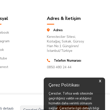
syal
Adres & İletişim
Adres
ebook
Keresteciler Sitesi,
tagram
Kızılağaç Sokak, Gürsoy
Han No:1 Güngören/
tok
İstanbul/Türkiye
tube
Telefon Numarası
terest
0850 480 24 44
X
Çerez Politikası
Çerezler, Tofisa web sitesinde
geçirdiğiniz vaktin ve aldığınız
hizmetin daha verimli olmasını
li detaylı
sağlar. Çerezlerle ilgili detaylı bilgi
Çerezleri Özelleştir
Hepsini Kabul Et