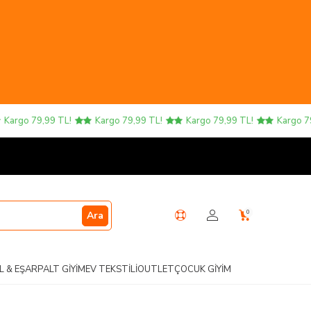
rgo 79,99 TL!
Kargo 79,99 TL!
Kargo 79,99 TL!
Kargo 79,99
0
Ara
L & EŞARP
ALT GIYIM
EV TEKSTILI
OUTLET
ÇOCUK GIYIM