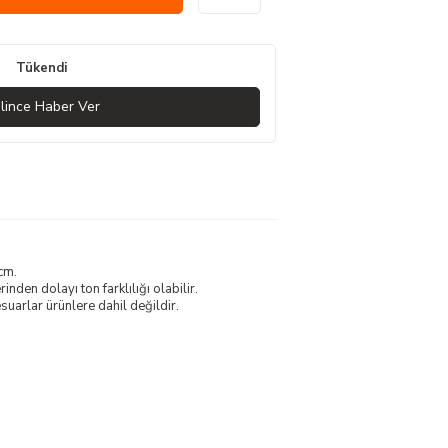
Tükendi
lince Haber Ver
cm.
nden dolayı ton farklılığı olabilir.
uarlar ürünlere dahil değildir.