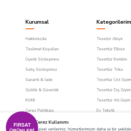
Kurumsal
Kategorilerim
Hakkımızda
Tesetür Abiye
Teslimat Koşulları
Tesettür Elbise
Üyelik Sözleşmesi
Tesettür Kombin
Satış Sözleşmesi
Tesettür Triko
Garanti & İade
Tesettür Üst Giyi
Gizlilik & Güvenlik
Tesettür Dış Giyim
KVKK
Tesettür Alt Giyim
Çerez Politikası
Ev Tekstil
Çerez Kullanımı
FIRSAT
Kişisel verileriniz, hizmetlerimizin daha iyi bir şekil
ÜRÜNLERİ