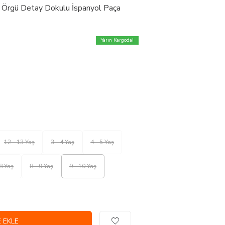
k Örgü Detay Dokulu İspanyol Paça
Yarın Kargoda!
12 - 13 Yaş
3 - 4 Yaş
4 - 5 Yaş
 8 Yaş
8 - 9 Yaş
9 - 10 Yaş
 EKLE