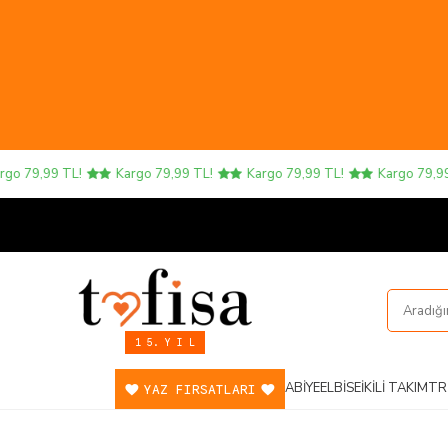
79,99 TL!
Kargo 79,99 TL!
Kargo 79,99 TL!
Kargo 79,99 TL
1 5. Y I L
ABIYE
ELBISE
İKILI TAKIM
TR
YAZ FIRSATLARI