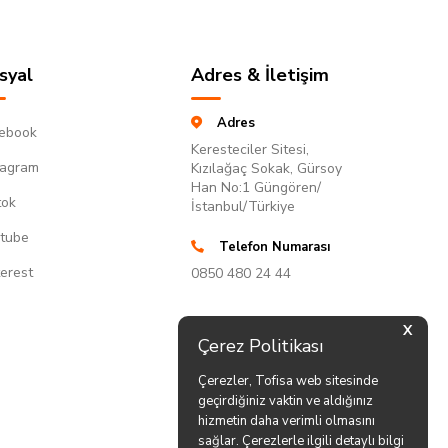
syal
Adres & İletişim
Adres
ebook
Keresteciler Sitesi,
tagram
Kızılağaç Sokak, Gürsoy
Han No:1 Güngören/
tok
İstanbul/Türkiye
tube
Telefon Numarası
terest
0850 480 24 44
X
Çerez Politikası
Çerezler, Tofisa web sitesinde
geçirdiğiniz vaktin ve aldığınız
hizmetin daha verimli olmasını
sağlar. Çerezlerle ilgili detaylı bilgi