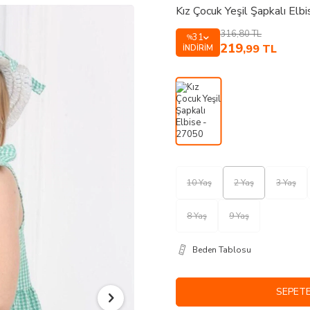
Kız Çocuk Yeşil Şapkalı Elb
316,80
TL
31
%
219
,99
TL
İNDIRIM
10 Yaş
2 Yaş
3 Yaş
8 Yaş
9 Yaş
Beden Tablosu
SEPETE