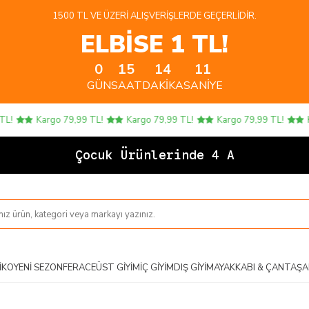
1500 TL VE ÜZERI ALIŞVERIŞLERDE GEÇERLIDIR.
ELBİSE 1 TL!
0
15
14
11
GÜN
SAAT
DAKIKA
SANIYE
Kargo 79,99 TL!
Kargo 79,99 TL!
Kargo 79,99 TL!
Kar
Çocuk Ürünlerinde 4 AL 3 Ö
IKO
YENI SEZON
FERACE
ÜST GIYIM
İÇ GIYIM
DIŞ GIYIM
AYAKKABI & ÇANTA
ŞA