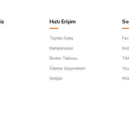
iz
Hızlı Erişim
So
Toptan Satış
Fac
Kampanyalar
Ins
Beden Tablosu
Tik
Ödeme Seçenekleri
You
m
İletişim
Pin