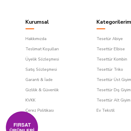
Kurumsal
Kategorilerim
Hakkımızda
Tesetür Abiye
Teslimat Koşulları
Tesettür Elbise
Üyelik Sözleşmesi
Tesettür Kombin
Satış Sözleşmesi
Tesettür Triko
Garanti & İade
Tesettür Üst Giyi
Gizlilik & Güvenlik
Tesettür Dış Giyim
KVKK
Tesettür Alt Giyim
Çerez Politikası
Ev Tekstil
FIRSAT
ÜRÜNLERİ