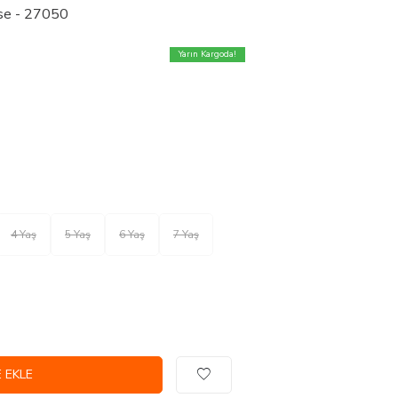
ise - 27050
Yarın Kargoda!
4 Yaş
5 Yaş
6 Yaş
7 Yaş
 EKLE