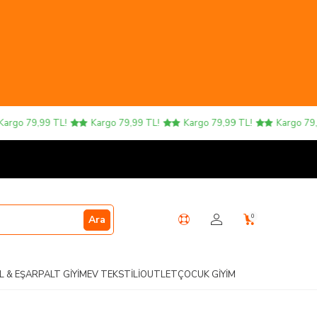
go 79,99 TL!
Kargo 79,99 TL!
Kargo 79,99 TL!
Kargo 79,99 
0
Ara
L & EŞARP
ALT GIYIM
EV TEKSTILI
OUTLET
ÇOCUK GIYIM