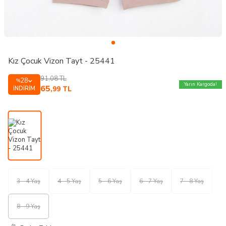
Kız Çocuk Vizon Tayt - 25441
91,08
TL
28
%
Yarın Kargoda!
65
İNDIRIM
,99
TL
3 - 4 Yaş
4 - 5 Yaş
5 - 6 Yaş
6 - 7 Yaş
7 - 8 Yaş
8 - 9 Yaş