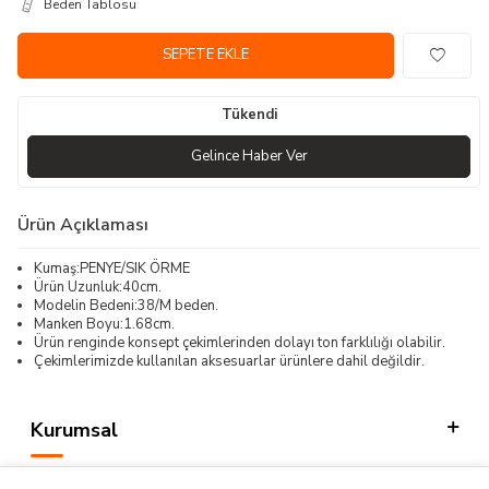
Beden Tablosu
SEPETE EKLE
Tükendi
Gelince Haber Ver
Ürün Açıklaması
Kumaş:PENYE/SIK ÖRME
Ürün Uzunluk:40cm.
Modelin Bedeni:38/M beden.
Manken Boyu:1.68cm.
Ürün renginde konsept çekimlerinden dolayı ton farklılığı olabilir.
Çekimlerimizde kullanılan aksesuarlar ürünlere dahil değildir.
Kurumsal
Kategorilerimiz