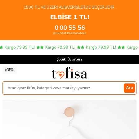
1500 TL VE ÜZERI ALIŞVERIŞLERDE GEÇERLIDIR.
ELBİSE 1 TL!
0
00
55
56
GÜN
SAAT
DAKIKA
SANIYE
Kargo 79,99 TL!
Kargo 79,99 TL!
Kargo 79,99 TL!
Kargo 7
Çocuk Ürünlerinde
GERI
Ara