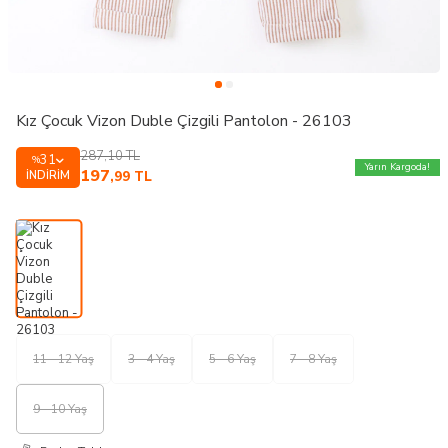
Kız Çocuk Vizon Duble Çizgili Pantolon - 26103
287,10
TL
31
%
Yarın Kargoda!
197
İNDIRIM
,99
TL
11 - 12 Yaş
3 - 4 Yaş
5 - 6 Yaş
7 - 8 Yaş
9 - 10 Yaş