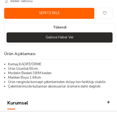
Beden Tablosu
SEPETE EKLE
Tükendi
Gelince Haber Ver
Ürün Açıklaması
Kumaş:KADİFE/ÖRME
Ürün Uzunluk:65cm.
Modelin Bedeni:38/M beden.
Manken Boyu:1.68cm.
Ürün renginde konsept çekimlerinden dolayı ton farklılığı olabilir.
Çekimlerimizde kullanılan aksesuarlar ürünlere dahil değildir.
Kurumsal
Kategorilerimiz