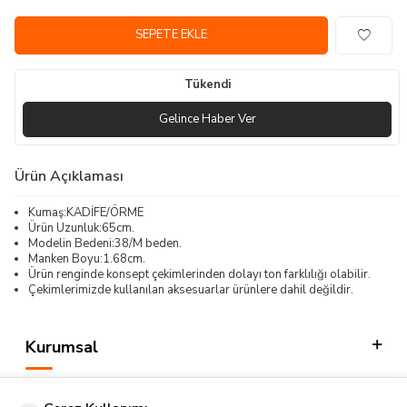
SEPETE EKLE
Tükendi
Gelince Haber Ver
Ürün Açıklaması
Kumaş:KADİFE/ÖRME
Ürün Uzunluk:65cm.
Modelin Bedeni:38/M beden.
Manken Boyu:1.68cm.
Ürün renginde konsept çekimlerinden dolayı ton farklılığı olabilir.
Çekimlerimizde kullanılan aksesuarlar ürünlere dahil değildir.
Kurumsal
Kategorilerimiz