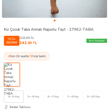
Kız Çocuk Taba Armalı Raporlu Tayt - 27962-TABA
208,99
TL
32
%
Yarın Kargoda!
142
İNDIRIM
,99
TL
Son 24 saatte
12
kişi baktı
4 - 5 Yaş
5 - 6 Yaş
6 - 7 Yaş
7 - 8 Yaş
9 - 10 Yaş
Beden Tablosu