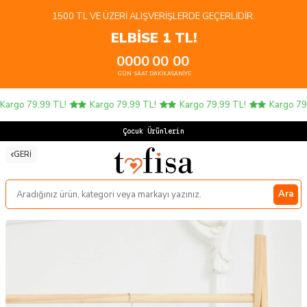
1500 TL VE ÜZERI ALIŞVERIŞLERDE GEÇERLIDIR.
ELBİSE 1 TL!
00
00
00
00
GÜN
SAAT
DAKIKA
SANIYE
argo 79,99 TL!
Kargo 79,99 TL!
Kargo 79,99 TL!
Kargo 79,9
Çocuk Ürünlerinde
GERI
Ara