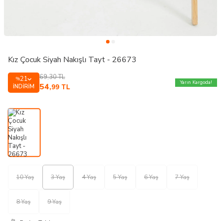
Kız Çocuk Siyah Nakışlı Tayt - 26673
69,30
TL
21
%
Yarın Kargoda!
54
İNDIRIM
,99
TL
10 Yaş
3 Yaş
4 Yaş
5 Yaş
6 Yaş
7 Yaş
8 Yaş
9 Yaş