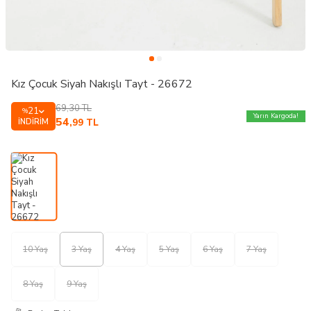
Kız Çocuk Siyah Nakışlı Tayt - 26672
69,30
TL
21
%
Yarın Kargoda!
54
İNDIRIM
,99
TL
10 Yaş
3 Yaş
4 Yaş
5 Yaş
6 Yaş
7 Yaş
8 Yaş
9 Yaş