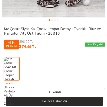
Kız Çocuk Siyah Kız Çocuk Leopar Detaylı Fiyonklu Bluz ve
Pantolon Alt Üst Takım - 26816
396,00
TL
31
%
Yarın Kargoda!
274
İNDIRIM
,99
TL
Tükendi
Gelince Haber Ver