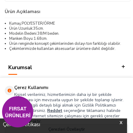
Ürün Açıklaması
Kumaş:POLYESTER/ÖRME
Ürün Uzunluk:35cm.
Modelin Bedeni:38/M beden.
Manken Boyu:1.68cm.
Ürün renginde konsept çekimlerinden dolayı ton farklılığı olabilir.
Çekimlerimizde kullanılan aksesuarlar ürünlere dahil değildir.
Kurumsal
Kategorilerimiz
Çerez Kullanımı
Hızlı Erişim
Kişisel verileriniz, hizmetlerimizin daha iyi bir şekilde
sunulması için mevzuata uygun bir şekilde toplanıp işlenir.
Konuyla ilgili detaylı bilgi almak için Gizlilik Politikamızı
Sosyal
FIRSAT
inceleyebilirsiniz.
Reddet
seçeneğine tıklamanız halinde
ÜRÜNLERİ
yalnızca internet sitemizin çalışması için gerekli çerezler
Adres & İletişim
kullanılacaktır.
X
Çerez Politikası
Çerezleri Özelleştir