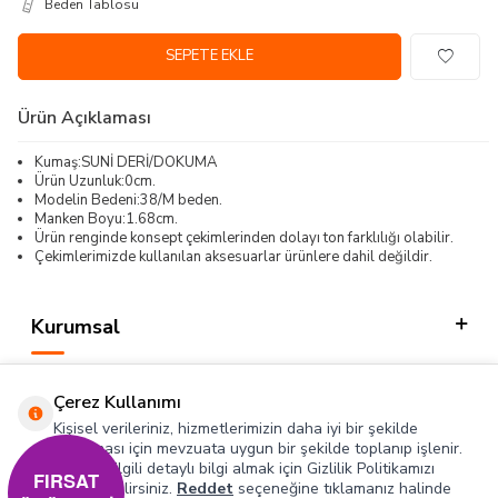
Beden Tablosu
SEPETE EKLE
Ürün Açıklaması
Kumaş:SUNİ DERİ/DOKUMA
Ürün Uzunluk:0cm.
Modelin Bedeni:38/M beden.
Manken Boyu:1.68cm.
Ürün renginde konsept çekimlerinden dolayı ton farklılığı olabilir.
Çekimlerimizde kullanılan aksesuarlar ürünlere dahil değildir.
Kurumsal
Kategorilerimiz
Çerez Kullanımı
Hızlı Erişim
Kişisel verileriniz, hizmetlerimizin daha iyi bir şekilde
sunulması için mevzuata uygun bir şekilde toplanıp işlenir.
Konuyla ilgili detaylı bilgi almak için Gizlilik Politikamızı
Sosyal
FIRSAT
inceleyebilirsiniz.
Reddet
seçeneğine tıklamanız halinde