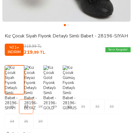
Kız Çocuk Siyah Fiyonk Detaylı Simli Babet - 28196-SIYAH
318,99
TL
31
%
Yarın Kargoda!
219
İNDIRIM
,99
TL
26
27
28
29
30
31
32
33
34
35
39