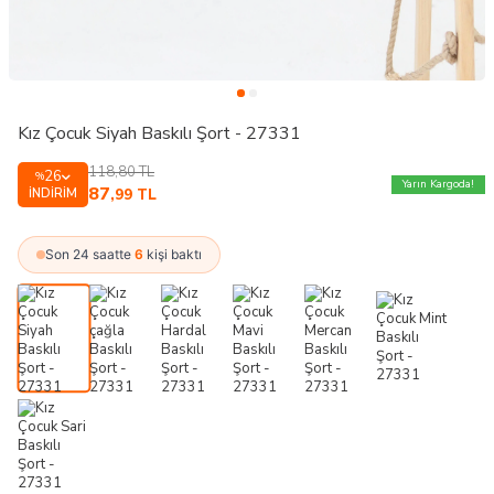
Kız Çocuk Siyah Baskılı Şort - 27331
118,80
TL
26
%
Yarın Kargoda!
87
İNDIRIM
,99
TL
Son 24 saatte
6
kişi baktı