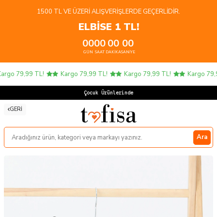
1500 TL VE ÜZERI ALIŞVERIŞLERDE GEÇERLIDIR.
ELBİSE 1 TL!
00
00
00
00
GÜN
SAAT
DAKIKA
SANIYE
rgo 79,99 TL!
Kargo 79,99 TL!
Kargo 79,99 TL!
Kargo 79,99
Çocuk Ürünlerinde 4
GERI
Ara