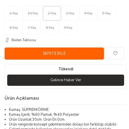
1 Yaş
10 Yaş
2 Yaş
3 Yaş
4 Yaş
5 Yaş
6 Yaş
7 Yaş
8 Yaş
9 Yaş
Beden Tablosu
SEPETE EKLE
Tükendi
Gelince Haber Ver
Ürün Açıklaması
Kumaş: SÜPREM/ÖRME
Kumaş İçerik: %60 Pamuk, %40 Polyester
Ürün Uzunluk:30cm. Ürün En:0cm.
Ürün renginde konsept çekimlerinden dolayı ton farklılığı olabilir.