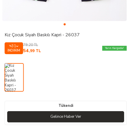
Kız Çocuk Siyah Baskılı Kapri - 26037
79,20
TL
31
%
Yarın Kargoda!
54
İNDIRIM
,99
TL
Tükendi
Gelince Haber Ver