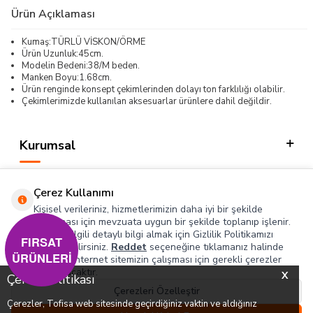
Ürün Açıklaması
Kumaş:TÜRLÜ VİSKON/ÖRME
Ürün Uzunluk:45cm.
Modelin Bedeni:38/M beden.
Manken Boyu:1.68cm.
Ürün renginde konsept çekimlerinden dolayı ton farklılığı olabilir.
Çekimlerimizde kullanılan aksesuarlar ürünlere dahil değildir.
Kurumsal
Kategorilerimiz
Çerez Kullanımı
Hızlı Erişim
Kişisel verileriniz, hizmetlerimizin daha iyi bir şekilde
sunulması için mevzuata uygun bir şekilde toplanıp işlenir.
Konuyla ilgili detaylı bilgi almak için Gizlilik Politikamızı
Sosyal
FIRSAT
inceleyebilirsiniz.
Reddet
seçeneğine tıklamanız halinde
ÜRÜNLERİ
yalnızca internet sitemizin çalışması için gerekli çerezler
Adres & İletişim
kullanılacaktır.
X
Çerez Politikası
Çerezleri Özelleştir
Çerezler, Tofisa web sitesinde geçirdiğiniz vaktin ve aldığınız
0
0