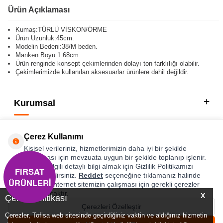
Ürün Açıklaması
Kumaş:TÜRLÜ VİSKON/ÖRME
Ürün Uzunluk:45cm.
Modelin Bedeni:38/M beden.
Manken Boyu:1.68cm.
Ürün renginde konsept çekimlerinden dolayı ton farklılığı olabilir.
Çekimlerimizde kullanılan aksesuarlar ürünlere dahil değildir.
Kurumsal
Kategorilerimiz
Çerez Kullanımı
Hızlı Erişim
Kişisel verileriniz, hizmetlerimizin daha iyi bir şekilde
sunulması için mevzuata uygun bir şekilde toplanıp işlenir.
Konuyla ilgili detaylı bilgi almak için Gizlilik Politikamızı
FIRSAT
Sosyal
inceleyebilirsiniz.
Reddet
seçeneğine tıklamanız halinde
ÜRÜNLERİ
yalnızca internet sitemizin çalışması için gerekli çerezler
Adres & İletişim
kullanılacaktır.
X
Çerez Politikası
Çerezleri Özelleştir
Çerezler, Tofisa web sitesinde geçirdiğiniz vaktin ve aldığınız hizmetin
0
0