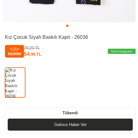
Kız Çocuk Siyah Baskılı Kapri - 26036
79,20
TL
31
%
Yarın Kargoda!
54
İNDIRIM
,99
TL
Tükendi
Gelince Haber Ver