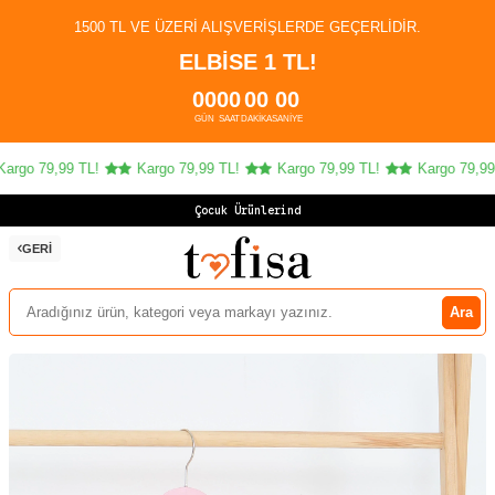
1500 TL VE ÜZERI ALIŞVERIŞLERDE GEÇERLIDIR.
ELBİSE 1 TL!
00
00
00
00
GÜN
SAAT
DAKIKA
SANIYE
rgo 79,99 TL!
Kargo 79,99 TL!
Kargo 79,99 TL!
Kargo 79,99 T
Çocuk Ürünlerinde 4
GERI
Ara