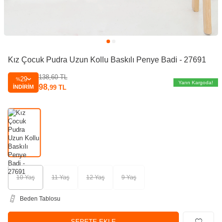
Kız Çocuk Pudra Uzun Kollu Baskılı Penye Badi - 27691
138,60
TL
29
%
Yarın Kargoda!
98
İNDIRIM
,99
TL
10 Yaş
11 Yaş
12 Yaş
9 Yaş
Beden Tablosu
SEPETE EKLE