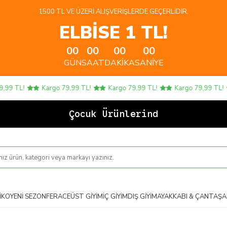
1500 TL VE ÜZERI ALIŞVERIŞLERDE GEÇERLIDIR.
ELBİSE 1 TL!
00
00
00
00
GÜN
SAAT
DAKIKA
SANIYE
9 TL!
Kargo 79,99 TL!
Kargo 79,99 TL!
Kargo 79,99 TL!
Çocuk Ürünlerinde 4
IKO
YENI SEZON
FERACE
ÜST GIYIM
İÇ GIYIM
DIŞ GIYIM
AYAKKABI & ÇANTA
ŞA