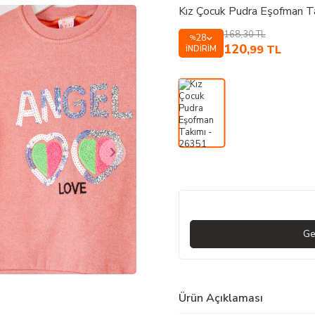
Kız Çocuk Pudra Eşofman T
168,30
TL
28
%
120
,99
TL
İNDIRIM
Ge
Ürün Açıklaması