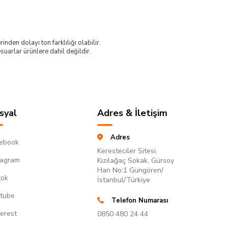
nden dolayı ton farklılığı olabilir.
uarlar ürünlere dahil değildir.
syal
Adres & İletişim
Adres
ebook
Keresteciler Sitesi,
tagram
Kızılağaç Sokak, Gürsoy
Han No:1 Güngören/
tok
İstanbul/Türkiye
tube
Telefon Numarası
terest
0850 480 24 44