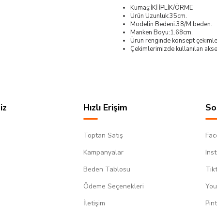
Kumaş:İKİ İPLİK/ÖRME
Ürün Uzunluk:35cm.
Modelin Bedeni:38/M beden.
Manken Boyu:1.68cm.
Ürün renginde konsept çekimleri
Çekimlerimizde kullanılan akses
iz
Hızlı Erişim
So
Toptan Satış
Fac
Kampanyalar
Ins
Beden Tablosu
Tik
Ödeme Seçenekleri
You
m
İletişim
Pin