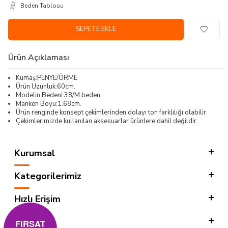
Beden Tablosu
SEPETE EKLE
Ürün Açıklaması
Kumaş:PENYE/ÖRME
Ürün Uzunluk:60cm.
Modelin Bedeni:38/M beden.
Manken Boyu:1.68cm.
Ürün renginde konsept çekimlerinden dolayı ton farklılığı olabilir.
Çekimlerimizde kullanılan aksesuarlar ürünlere dahil değildir.
Kurumsal
Kategorilerimiz
Hızlı Erişim
Sosyal
FIRSAT