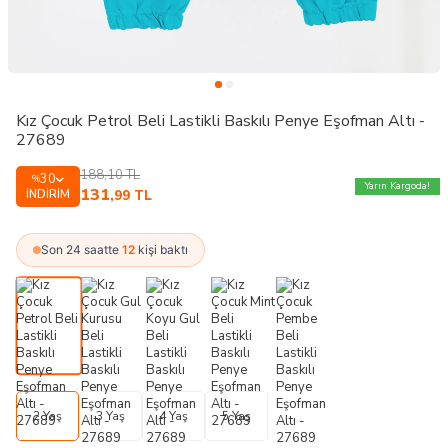
Kız Çocuk Petrol Beli Lastikli Baskılı Penye Eşofman Altı -
27689
188,10
TL
30
%
Yarın Kargoda!
131
İNDIRIM
,99
TL
Son 24 saatte
12
kişi baktı
2 Yaş
3 Yaş
4 Yaş
5 Yaş