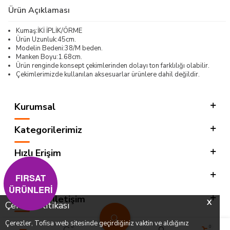
Ürün Açıklaması
Kumaş:İKİ İPLİK/ÖRME
Ürün Uzunluk:45cm.
Modelin Bedeni:38/M beden.
Manken Boyu:1.68cm.
Ürün renginde konsept çekimlerinden dolayı ton farklılığı olabilir.
Çekimlerimizde kullanılan aksesuarlar ürünlere dahil değildir.
Kurumsal
Kategorilerimiz
Hızlı Erişim
Sosyal
FIRSAT
ÜRÜNLERİ
Adres & İletişim
X
Çerez Politikası
Çerezler, Tofisa web sitesinde geçirdiğiniz vaktin ve aldığınız
0
0