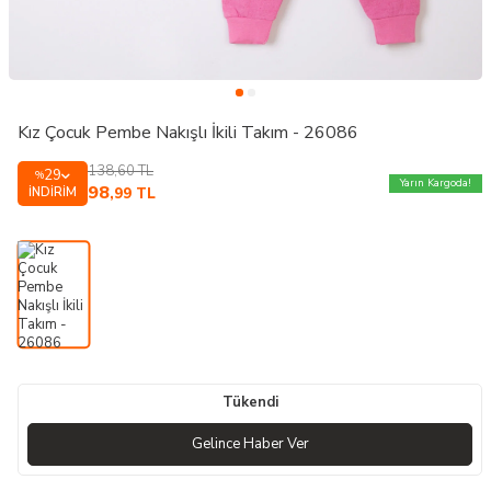
Kız Çocuk Pembe Nakışlı İkili Takım - 26086
138,60
TL
29
%
Yarın Kargoda!
98
İNDIRIM
,99
TL
Tükendi
Gelince Haber Ver