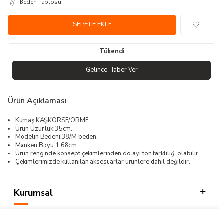
Beden Tablosu
SEPETE EKLE
Tükendi
Gelince Haber Ver
Ürün Açıklaması
Kumaş:KAŞKORSE/ÖRME
Ürün Uzunluk:35cm.
Modelin Bedeni:38/M beden.
Manken Boyu:1.68cm.
Ürün renginde konsept çekimlerinden dolayı ton farklılığı olabilir.
Çekimlerimizde kullanılan aksesuarlar ürünlere dahil değildir.
Kurumsal
Kategorilerimiz