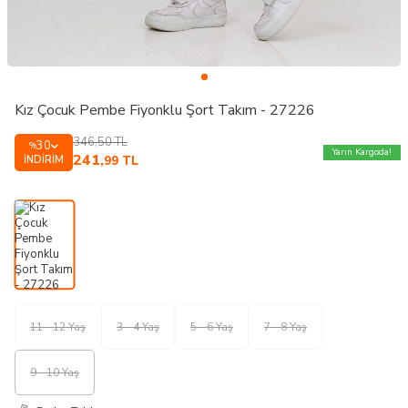
Kız Çocuk Pembe Fiyonklu Şort Takım - 27226
346,50
TL
30
%
Yarın Kargoda!
241
İNDIRIM
,99
TL
11 - 12 Yaş
3 - 4 Yaş
5 - 6 Yaş
7 - 8 Yaş
9 - 10 Yaş