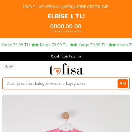
1500 TL VE ÜZERI ALIŞVERIŞLERDE GEÇERLIDIR.
ELBİSE 1 TL!
00
00
00
00
GÜN
SAAT
DAKIKA
SANIYE
Kargo 79,99 TL!
Kargo 79,99 TL!
Kargo 79,99 TL!
Kargo 79,
Çocuk Ürünlerinde 4
GERI
Ara