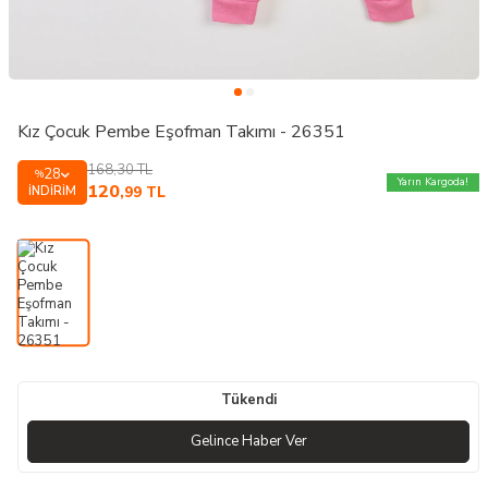
Kız Çocuk Pembe Eşofman Takımı - 26351
168,30
TL
28
%
Yarın Kargoda!
120
İNDIRIM
,99
TL
Tükendi
Gelince Haber Ver