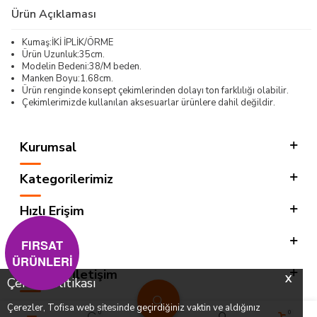
Ürün Açıklaması
Kumaş:İKİ İPLİK/ÖRME
Ürün Uzunluk:35cm.
Modelin Bedeni:38/M beden.
Manken Boyu:1.68cm.
Ürün renginde konsept çekimlerinden dolayı ton farklılığı olabilir.
Çekimlerimizde kullanılan aksesuarlar ürünlere dahil değildir.
Kurumsal
Kategorilerimiz
Hızlı Erişim
Sosyal
FIRSAT
ÜRÜNLERİ
Adres & İletişim
X
Çerez Politikası
Çerezler, Tofisa web sitesinde geçirdiğiniz vaktin ve aldığınız
0
0