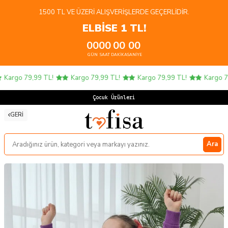
1500 TL VE ÜZERI ALIŞVERIŞLERDE GEÇERLIDIR.
ELBİSE 1 TL!
00
00
00
00
GÜN
SAAT
DAKIKA
SANIYE
Kargo 79,99 TL!
Kargo 79,99 TL!
Kargo 79,99 TL!
Kargo 79
Çocuk Ürünlerind
GERI
Ara