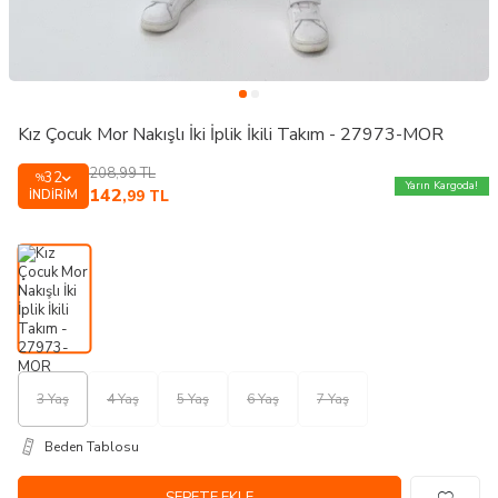
Kız Çocuk Mor Nakışlı İki İplik İkili Takım - 27973-MOR
208,99
TL
32
%
Yarın Kargoda!
142
İNDIRIM
,99
TL
3 Yaş
4 Yaş
5 Yaş
6 Yaş
7 Yaş
Beden Tablosu