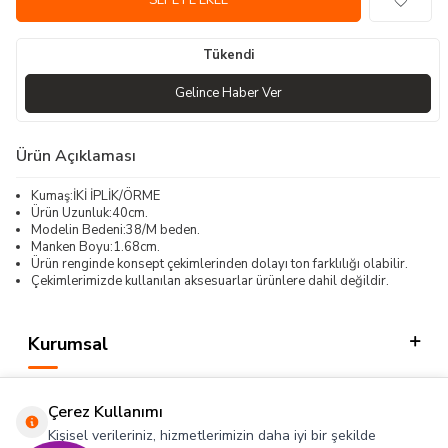
SEPETE EKLE
Tükendi
Gelince Haber Ver
Ürün Açıklaması
Kumaş:İKİ İPLİK/ÖRME
Ürün Uzunluk:40cm.
Modelin Bedeni:38/M beden.
Manken Boyu:1.68cm.
Ürün renginde konsept çekimlerinden dolayı ton farklılığı olabilir.
Çekimlerimizde kullanılan aksesuarlar ürünlere dahil değildir.
Kurumsal
Kategorilerimiz
Çerez Kullanımı
Hızlı Erişim
Kişisel verileriniz, hizmetlerimizin daha iyi bir şekilde