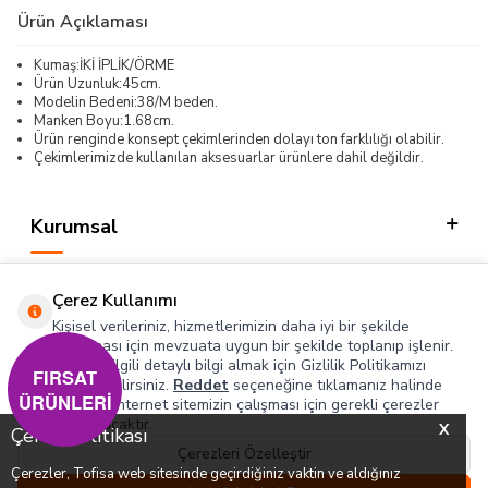
Ürün Açıklaması
Kumaş:İKİ İPLİK/ÖRME
Ürün Uzunluk:45cm.
Modelin Bedeni:38/M beden.
Manken Boyu:1.68cm.
Ürün renginde konsept çekimlerinden dolayı ton farklılığı olabilir.
Çekimlerimizde kullanılan aksesuarlar ürünlere dahil değildir.
Kurumsal
Kategorilerimiz
Çerez Kullanımı
Hızlı Erişim
Kişisel verileriniz, hizmetlerimizin daha iyi bir şekilde
sunulması için mevzuata uygun bir şekilde toplanıp işlenir.
Konuyla ilgili detaylı bilgi almak için Gizlilik Politikamızı
Sosyal
FIRSAT
inceleyebilirsiniz.
Reddet
seçeneğine tıklamanız halinde
ÜRÜNLERİ
yalnızca internet sitemizin çalışması için gerekli çerezler
Adres & İletişim
kullanılacaktır.
X
Çerez Politikası
Çerezleri Özelleştir
Çerezler, Tofisa web sitesinde geçirdiğiniz vaktin ve aldığınız
0
0