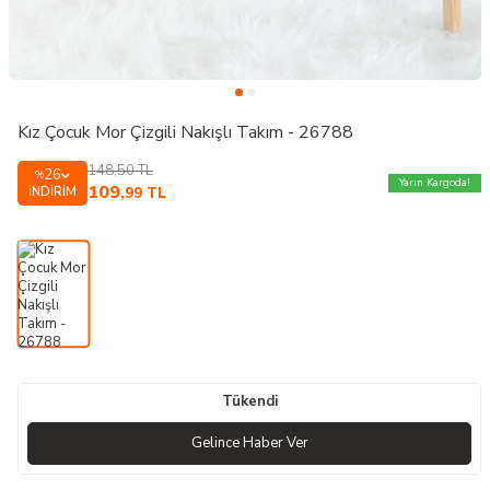
Kız Çocuk Mor Çizgili Nakışlı Takım - 26788
148,50
TL
26
%
Yarın Kargoda!
109
İNDIRIM
,99
TL
Tükendi
Gelince Haber Ver