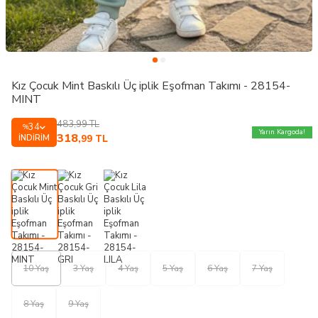
Kız Çocuk Mint Baskılı Üç iplik Eşofman Takımı - 28154-
MINT
483,99
TL
34
%
Yarın Kargoda!
318
İNDIRIM
,99
TL
10 Yaş
3 Yaş
4 Yaş
5 Yaş
6 Yaş
7 Yaş
8 Yaş
9 Yaş