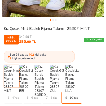
Kız Çocuk Mint Baskılı Pijama Takımı - 28307-MINT
340,99
TL
56
%
Yarın Kargoda!
150
İNDIRIM
,00
TL
Son 24 saatte
102
kişi baktı
·
9
kişi sepete ekledi
3 - 4 Yaş
5 - 6 Yaş
7 - 8 Yaş
9 - 10 Yaş