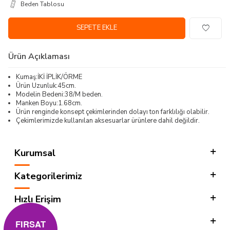
Beden Tablosu
SEPETE EKLE
Ürün Açıklaması
Kumaş:İKİ İPLİK/ÖRME
Ürün Uzunluk:45cm.
Modelin Bedeni:38/M beden.
Manken Boyu:1.68cm.
Ürün renginde konsept çekimlerinden dolayı ton farklılığı olabilir.
Çekimlerimizde kullanılan aksesuarlar ürünlere dahil değildir.
Kurumsal
Kategorilerimiz
Hızlı Erişim
Sosyal
FIRSAT