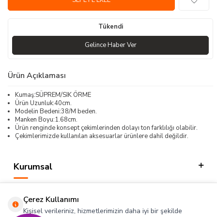
SEPETE EKLE
Tükendi
Gelince Haber Ver
Ürün Açıklaması
Kumaş:SÜPREM/SIK ÖRME
Ürün Uzunluk:40cm.
Modelin Bedeni:38/M beden.
Manken Boyu:1.68cm.
Ürün renginde konsept çekimlerinden dolayı ton farklılığı olabilir.
Çekimlerimizde kullanılan aksesuarlar ürünlere dahil değildir.
Kurumsal
Kategorilerimiz
Çerez Kullanımı
Hızlı Erişim
Kişisel verileriniz, hizmetlerimizin daha iyi bir şekilde