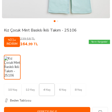
Kız Çocuk Mint Baskılı İkili Takım - 25106
239,58
TL
31
%
Yarın Kargoda!
164
İNDIRIM
,99
TL
10 Yaş
12 Yaş
4 Yaş
6 Yaş
8 Yaş
Beden Tablosu