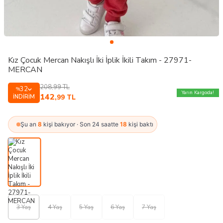
Kız Çocuk Mercan Nakışlı İki İplik İkili Takım - 27971-
MERCAN
208,99
TL
32
%
Yarın Kargoda!
142
İNDIRIM
,99
TL
Şu an
8
kişi bakıyor · Son 24 saatte
18
kişi baktı
3 Yaş
4 Yaş
5 Yaş
6 Yaş
7 Yaş