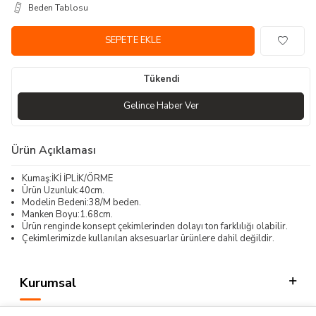
Beden Tablosu
SEPETE EKLE
Tükendi
Gelince Haber Ver
Ürün Açıklaması
Kumaş:İKİ İPLİK/ÖRME
Ürün Uzunluk:40cm.
Modelin Bedeni:38/M beden.
Manken Boyu:1.68cm.
Ürün renginde konsept çekimlerinden dolayı ton farklılığı olabilir.
Çekimlerimizde kullanılan aksesuarlar ürünlere dahil değildir.
Kurumsal
Kategorilerimiz