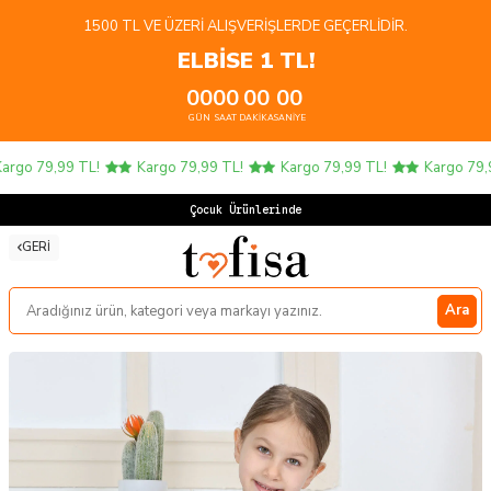
1500 TL VE ÜZERI ALIŞVERIŞLERDE GEÇERLIDIR.
ELBİSE 1 TL!
00
00
00
00
GÜN
SAAT
DAKIKA
SANIYE
rgo 79,99 TL!
Kargo 79,99 TL!
Kargo 79,99 TL!
Kargo 79,99
Çocuk Ürünlerinde 4
GERI
Ara