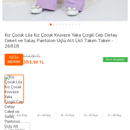
Kız Çocuk Lila Kız Çocuk Kruvaze Yaka Çizgili Cep Detay
Ceket ve Salaş Pantolon Üçlü Alt Üst Takım Takım -
26818
514,80
TL
32
%
Yarın Kargoda!
351
İNDIRIM
,99
TL
11 - 12 Yaş
3 - 4 Yaş
4 - 5 Yaş
5 - 6 Yaş
7 - 8 Yaş
9 - 10 Yaş