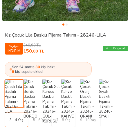
Kız Çocuk Lila Baskılı Pijama Takımı - 28246-LILA
340,99
TL
56
%
Yarın Kargoda!
150
İNDIRIM
,00
TL
Son 24 saatte
30
kişi baktı
·
9
kişi sepete ekledi
3 - 4 Yaş
5 - 6 Yaş
7 - 8 Yaş
9 - 10 Yaş