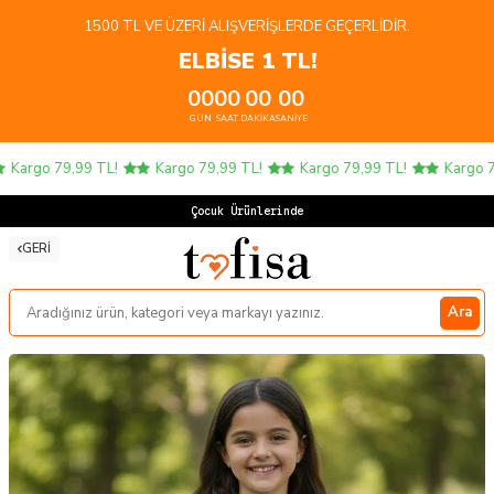
1500 TL VE ÜZERI ALIŞVERIŞLERDE GEÇERLIDIR.
ELBİSE 1 TL!
00
00
00
00
GÜN
SAAT
DAKIKA
SANIYE
Kargo 79,99 TL!
Kargo 79,99 TL!
Kargo 79,99 TL!
Kargo 79
Çocuk Ürünlerinde 4
GERI
Ara