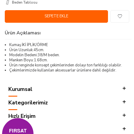
Beden Tablosu
SEPETE EKLE
Ürün Açıklaması
Kumaş:İKİ İPLİK/ÖRME
Ürün Uzunluk:45cm.
Modelin Bedeni:38/M beden.
Manken Boyu:1.68cm.
Ürün renginde konsept çekimlerinden dolayı ton farklılığı olabilir.
Çekimlerimizde kullanılan aksesuarlar ürünlere dahil değildir.
Kurumsal
Kategorilerimiz
Hızlı Erişim
Sosyal
FIRSAT