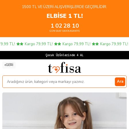
1500 TL VE ÜZERI ALIŞVERIŞLERDE GEÇERLIDIR.
ELBİSE 1 TL!
1
02
28
10
GÜN
SAAT
DAKIKA
SANIYE
,99 TL!
Kargo 79,99 TL!
Kargo 79,99 TL!
Kargo 79,99 TL!
Çocuk Ürünlerinde 4 AL 3 Ö
GERI
Ara