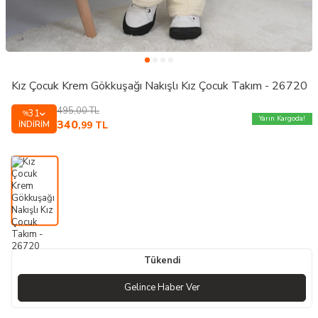
Kız Çocuk Krem Gökkuşağı Nakışlı Kız Çocuk Takım - 26720
495,00
TL
31
%
Yarın Kargoda!
340
İNDIRIM
,99
TL
Tükendi
Gelince Haber Ver