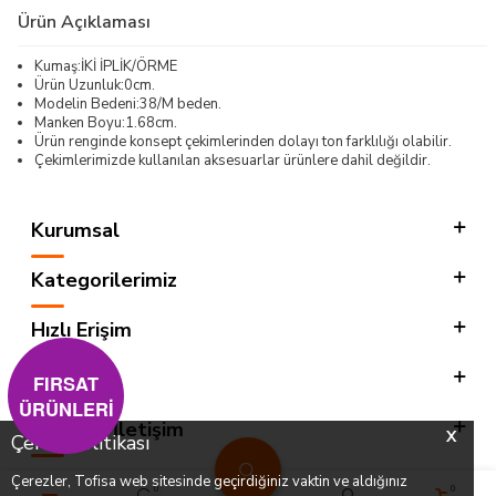
Ürün Açıklaması
Kumaş:İKİ İPLİK/ÖRME
Ürün Uzunluk:0cm.
Modelin Bedeni:38/M beden.
Manken Boyu:1.68cm.
Ürün renginde konsept çekimlerinden dolayı ton farklılığı olabilir.
Çekimlerimizde kullanılan aksesuarlar ürünlere dahil değildir.
Kurumsal
Kategorilerimiz
Hızlı Erişim
Sosyal
FIRSAT
ÜRÜNLERİ
Adres & İletişim
X
Çerez Politikası
Çerezler, Tofisa web sitesinde geçirdiğiniz vaktin ve aldığınız
0
0