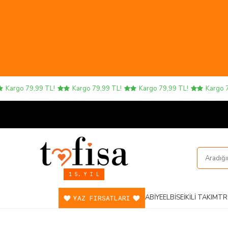
argo 79,99 TL!
Kargo 79,99 TL!
Kargo 79,99 TL!
Kargo 79,
1 5. Y I L
ABIYE
ELBISE
İKILI TAKIM
TR
YAZ FIRSATLARI