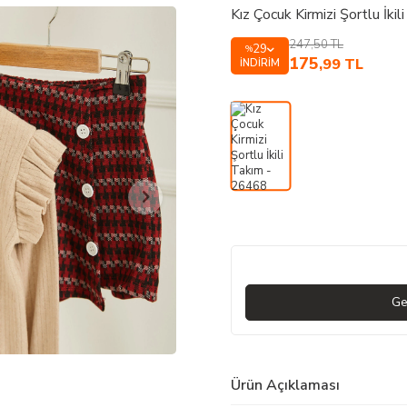
Kız Çocuk Kirmizi Şortlu İki
247,50
TL
29
%
175
,99
TL
İNDIRIM
Ge
Ürün Açıklaması