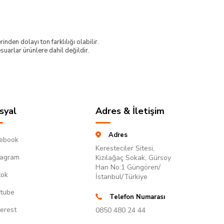
nden dolayı ton farklılığı olabilir.
uarlar ürünlere dahil değildir.
syal
Adres & İletişim
Adres
ebook
Keresteciler Sitesi,
tagram
Kızılağaç Sokak, Gürsoy
Han No:1 Güngören/
tok
İstanbul/Türkiye
tube
Telefon Numarası
terest
0850 480 24 44