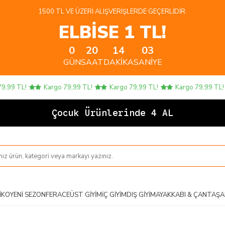
1500 TL VE ÜZERI ALIŞVERIŞLERDE GEÇERLIDIR.
ELBİSE 1 TL!
0
20
14
03
GÜN
SAAT
DAKIKA
SANIYE
99 TL!
Kargo 79,99 TL!
Kargo 79,99 TL!
Kargo 79,99 TL!
Çocuk Ürünlerinde 4 AL 3 ÖD
IKO
YENI SEZON
FERACE
ÜST GIYIM
İÇ GIYIM
DIŞ GIYIM
AYAKKABI & ÇANTA
ŞA