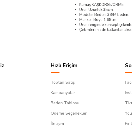
Kumaş:KAŞKORSE/ÖRME
Ürün Uzunluk:35cm.
Modelin Bedeni:38/M beden.
Manken Boyu:1.68cm.
Ürün renginde konsept çekimleri
Çekimlerimizde kullanılan akses
iz
Hızlı Erişim
So
Toptan Satış
Fac
Kampanyalar
Ins
Beden Tablosu
Tik
Ödeme Seçenekleri
You
m
İletişim
Pin