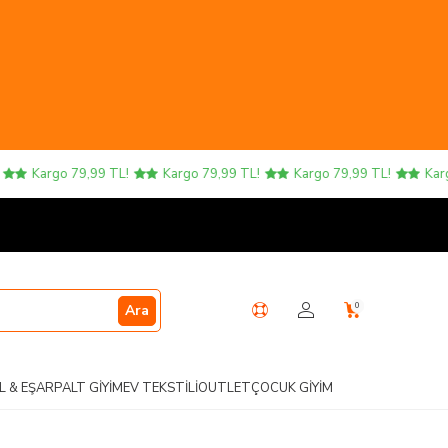
Kargo 79,99 TL!
Kargo 79,99 TL!
Kargo 79,99 TL!
Kargo 
0
Ara
L & EŞARP
ALT GIYIM
EV TEKSTILI
OUTLET
ÇOCUK GIYIM