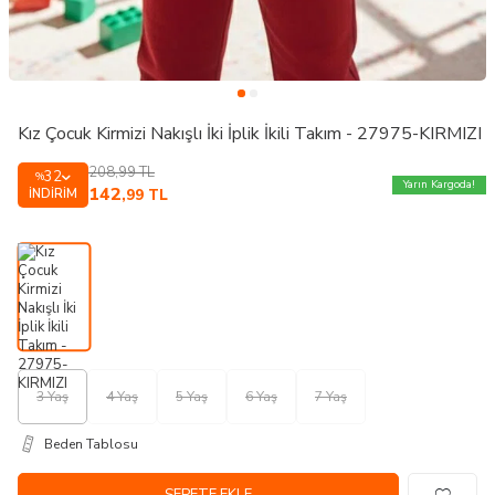
Kız Çocuk Kirmizi Nakışlı İki İplik İkili Takım - 27975-KIRMIZI
208,99
TL
32
%
Yarın Kargoda!
142
İNDIRIM
,99
TL
3 Yaş
4 Yaş
5 Yaş
6 Yaş
7 Yaş
Beden Tablosu