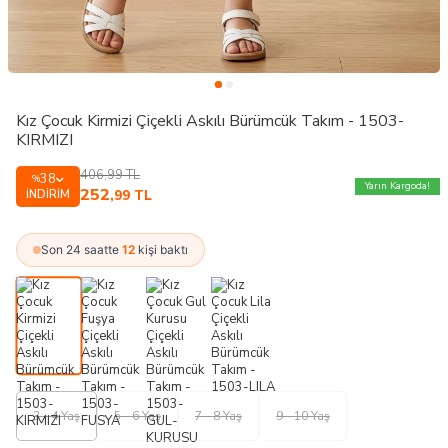
Kız Çocuk Kirmizi Çiçekli Askılı Bürümcük Takım - 1503-
KIRMIZI
406,99
TL
38
%
Yarın Kargoda!
252
İNDIRIM
,99
TL
Son 24 saatte
12
kişi baktı
3 - 4 Yaş
5 - 6 Yaş
7 - 8 Yaş
9 - 10 Yaş