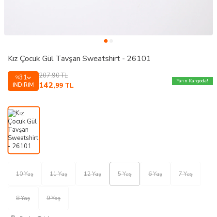
Kız Çocuk Gül Tavşan Sweatshirt - 26101
207,90
TL
31
%
Yarın Kargoda!
142
İNDIRIM
,99
TL
10 Yaş
11 Yaş
12 Yaş
5 Yaş
6 Yaş
7 Yaş
8 Yaş
9 Yaş