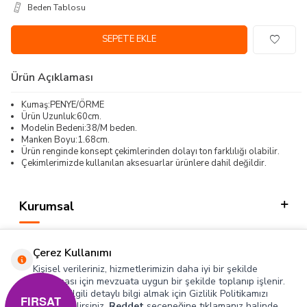
Beden Tablosu
SEPETE EKLE
Ürün Açıklaması
Kumaş:PENYE/ÖRME
Ürün Uzunluk:60cm.
Modelin Bedeni:38/M beden.
Manken Boyu:1.68cm.
Ürün renginde konsept çekimlerinden dolayı ton farklılığı olabilir.
Çekimlerimizde kullanılan aksesuarlar ürünlere dahil değildir.
Kurumsal
Kategorilerimiz
Çerez Kullanımı
Hızlı Erişim
Kişisel verileriniz, hizmetlerimizin daha iyi bir şekilde
sunulması için mevzuata uygun bir şekilde toplanıp işlenir.
Konuyla ilgili detaylı bilgi almak için Gizlilik Politikamızı
Sosyal
FIRSAT
inceleyebilirsiniz.
Reddet
seçeneğine tıklamanız halinde