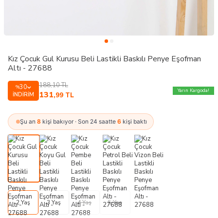
Kız Çocuk Gul Kurusu Beli Lastikli Baskılı Penye Eşofman
Altı - 27688
188,10
TL
30
%
Yarın Kargoda!
131
İNDIRIM
,99
TL
Şu an
8
kişi bakıyor · Son 24 saatte
6
kişi baktı
2 Yaş
3 Yaş
4 Yaş
5 Yaş