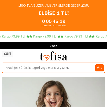
1500 TL VE ÜZERI ALIŞVERIŞLERDE GEÇERLIDIR.
ELBİSE 1 TL!
0
00
46
19
GÜN
SAAT
DAKIKA
SANIYE
Kargo 79,99 TL!
Kargo 79,99 TL!
Kargo 79,99 TL!
Kargo 79,
Çocuk Ü
GERI
Ara