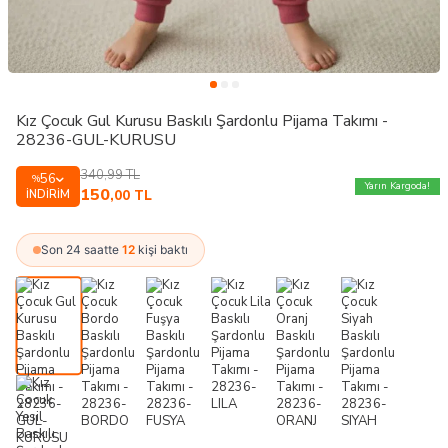
Kız Çocuk Gul Kurusu Baskılı Şardonlu Pijama Takımı -
28236-GUL-KURUSU
340,99
TL
56
%
Yarın Kargoda!
150
İNDIRIM
,00
TL
Son 24 saatte
12
kişi baktı