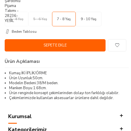
3 - 4 Yaş
5 - 6 Yaş
7 - 8 Yaş
9 - 10 Yaş
Beden Tablosu
SEPETE EKLE
Ürün Açıklaması
Kumaş:İKİ İPLİK/ÖRME
Ürün Uzunluk:50cm.
Modelin Bedeni:38/M beden.
Manken Boyu:1.68cm.
Ürün renginde konsept çekimlerinden dolayı ton farklılığı olabilir.
Çekimlerimizde kullanılan aksesuarlar ürünlere dahil değildir.
Kurumsal
Kategorilerimiz