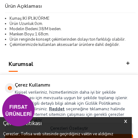
Ürün Açıklaması
Kumaş:İKİ İPLİK/ÖRME
Ürün Uzunluk:0cm.
Modelin Bedeni:38/M beden.
Manken Boyu:1.68cm.
Ürün renginde konsept çekimlerinden dolayı ton farklılığı olabilir.
Çekimlerimizde kullanılan aksesuarlar ürünlere dahil değildir.
Kurumsal
Kategorilerimiz
Çerez Kullanımı
Hızlı Erişim
Kişisel verileriniz, hizmetlerimizin daha iyi bir şekilde
sunulması için mevzuata uygun bir şekilde toplanıp işlenir.
Konuyla ilgili detaylı bilgi almak için Gizlilik Politikamızı
Sosyal
FIRSAT
inceleyebilirsiniz.
Reddet
seçeneğine tıklamanız halinde
ÜRÜNLERİ
yalnızca internet sitemizin çalışması için gerekli çerezler
Adres & İletişim
kullanılacaktır.
X
Çerez Politikası
Çerezleri Özelleştir
Çerezler, Tofisa web sitesinde geçirdiğiniz vaktin ve aldığınız
0
0