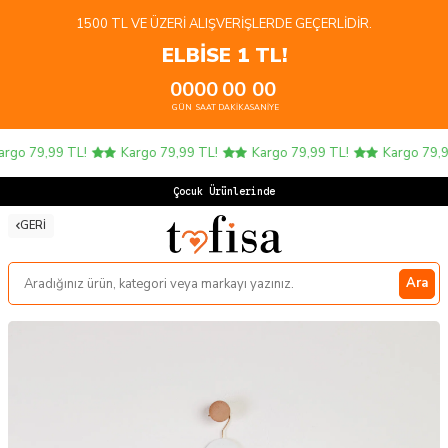
1500 TL VE ÜZERI ALIŞVERIŞLERDE GEÇERLIDIR.
ELBİSE 1 TL!
00
00
00
00
GÜN
SAAT
DAKIKA
SANIYE
go 79,99 TL!
Kargo 79,99 TL!
Kargo 79,99 TL!
Kargo 79,99
Çocuk Ürünlerinde 4
GERI
Ara