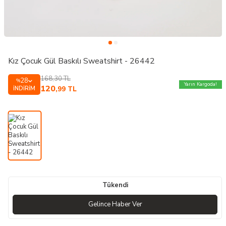
Kız Çocuk Gül Baskılı Sweatshirt - 26442
168,30
TL
28
%
Yarın Kargoda!
120
İNDIRIM
,99
TL
Tükendi
Gelince Haber Ver