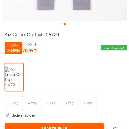
Kız Çocuk Gri Tayt - 25720
99,00
TL
22
%
Yarın Kargoda!
76
İNDIRIM
,99
TL
3 Yaş
4 Yaş
5 Yaş
6 Yaş
7 Yaş
Beden Tablosu
SEPETE EKLE