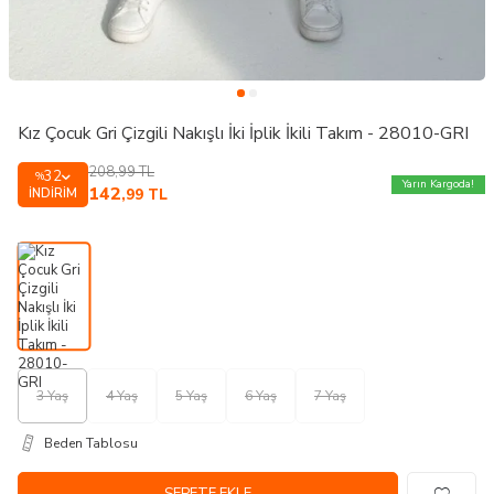
Kız Çocuk Gri Çizgili Nakışlı İki İplik İkili Takım - 28010-GRI
208,99
TL
32
%
Yarın Kargoda!
142
İNDIRIM
,99
TL
3 Yaş
4 Yaş
5 Yaş
6 Yaş
7 Yaş
Beden Tablosu