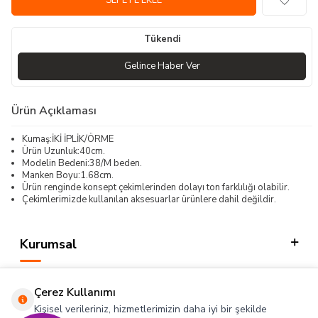
SEPETE EKLE
Tükendi
Gelince Haber Ver
Ürün Açıklaması
Kumaş:İKİ İPLİK/ÖRME
Ürün Uzunluk:40cm.
Modelin Bedeni:38/M beden.
Manken Boyu:1.68cm.
Ürün renginde konsept çekimlerinden dolayı ton farklılığı olabilir.
Çekimlerimizde kullanılan aksesuarlar ürünlere dahil değildir.
Kurumsal
Kategorilerimiz
Çerez Kullanımı
Hızlı Erişim
Kişisel verileriniz, hizmetlerimizin daha iyi bir şekilde