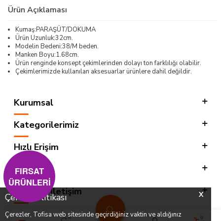
Ürün Açıklaması
Kumaş:PARAŞÜT/DOKUMA
Ürün Uzunluk:32cm.
Modelin Bedeni:38/M beden.
Manken Boyu:1.68cm.
Ürün renginde konsept çekimlerinden dolayı ton farklılığı olabilir.
Çekimlerimizde kullanılan aksesuarlar ürünlere dahil değildir.
Kurumsal
Kategorilerimiz
Hızlı Erişim
Sosyal
FIRSAT
ÜRÜNLERİ
Adres & İletişim
X
Çerez Politikası
Çerezler, Tofisa web sitesinde geçirdiğiniz vaktin ve aldığınız
0
0