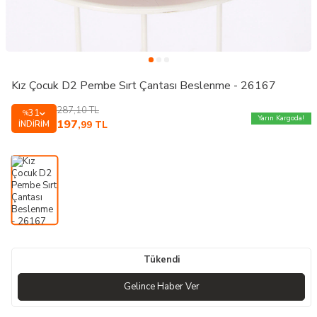
Kız Çocuk D2 Pembe Sırt Çantası Beslenme - 26167
287,10
TL
31
%
Yarın Kargoda!
197
İNDIRIM
,99
TL
Tükendi
Gelince Haber Ver